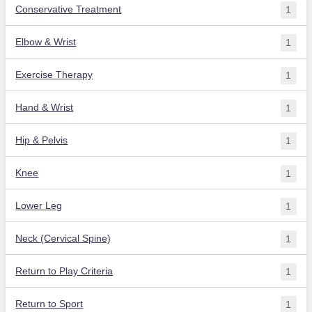
Conservative Treatment
1
Elbow & Wrist
1
Exercise Therapy
1
Hand & Wrist
1
Hip & Pelvis
1
Knee
1
Lower Leg
1
Neck (Cervical Spine)
1
Return to Play Criteria
1
Return to Sport
1