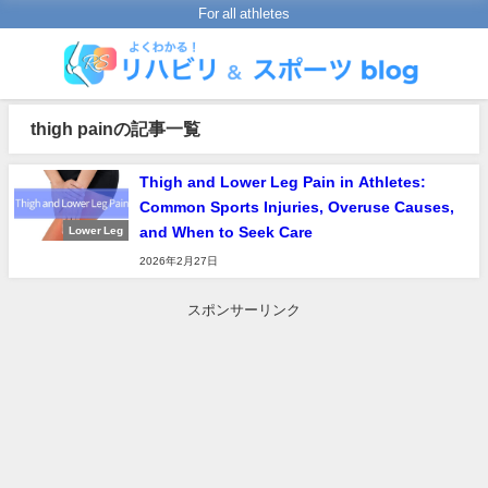
For all athletes
thigh painの記事一覧
Thigh and Lower Leg Pain in Athletes:
Common Sports Injuries, Overuse Causes,
and When to Seek Care
Lower Leg
2026年2月27日
スポンサーリンク