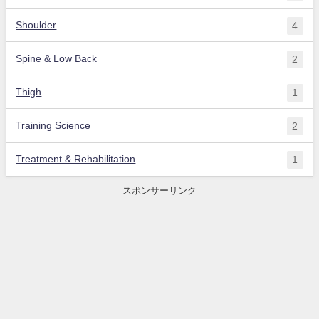
Shoulder
4
Spine & Low Back
2
Thigh
1
Training Science
2
Treatment & Rehabilitation
1
スポンサーリンク