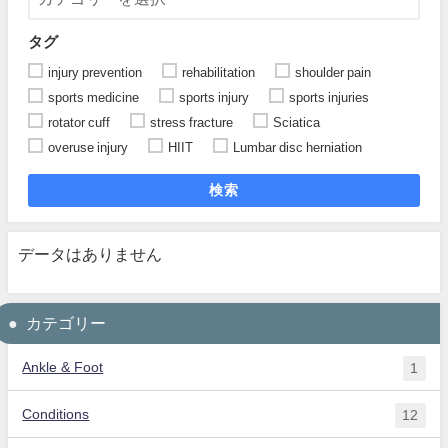
タグ
injury prevention
rehabilitation
shoulder pain
sports medicine
sports injury
sports injuries
rotator cuff
stress fracture
Sciatica
overuse injury
HIIT
Lumbar disc herniation
検索
データはありません
カテゴリー
Ankle & Foot
1
Conditions
12