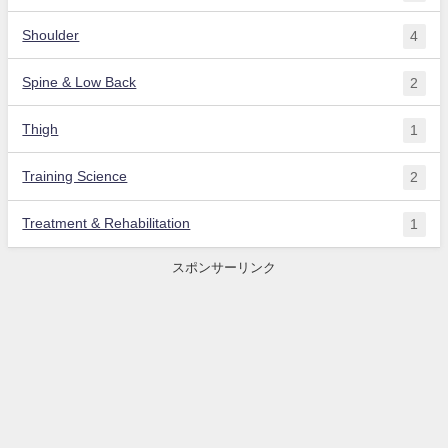
Shoulder
4
Spine & Low Back
2
Thigh
1
Training Science
2
Treatment & Rehabilitation
1
スポンサーリンク