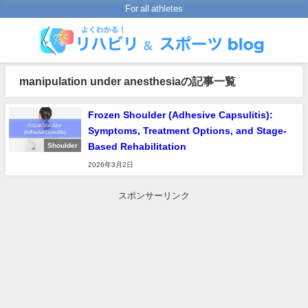
For all athletes
manipulation under anesthesiaの記事一覧
Frozen Shoulder (Adhesive Capsulitis):
Symptoms, Treatment Options, and Stage-
Based Rehabilitation
Shoulder
2026年3月2日
スポンサーリンク