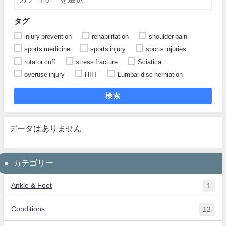
タグ
injury prevention
rehabilitation
shoulder pain
sports medicine
sports injury
sports injuries
rotator cuff
stress fracture
Sciatica
overuse injury
HIIT
Lumbar disc herniation
検索
データはありません
カテゴリー
Ankle & Foot
1
Conditions
12