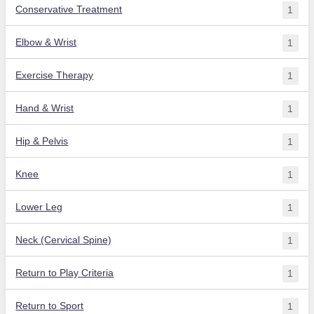
Conservative Treatment
1
Elbow & Wrist
1
Exercise Therapy
1
Hand & Wrist
1
Hip & Pelvis
1
Knee
1
Lower Leg
1
Neck (Cervical Spine)
1
Return to Play Criteria
1
Return to Sport
1