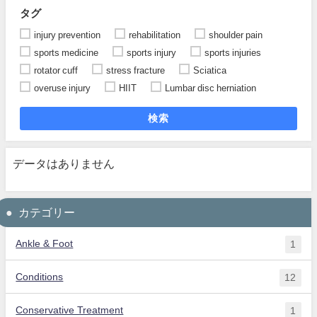
タグ
injury prevention
rehabilitation
shoulder pain
sports medicine
sports injury
sports injuries
rotator cuff
stress fracture
Sciatica
overuse injury
HIIT
Lumbar disc herniation
検索
データはありません
カテゴリー
Ankle & Foot
1
Conditions
12
Conservative Treatment
1