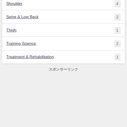
Shoulder
4
Spine & Low Back
2
Thigh
1
Training Science
2
Treatment & Rehabilitation
1
スポンサーリンク