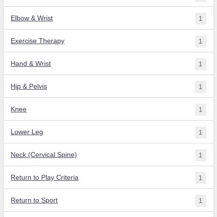
Elbow & Wrist
1
Exercise Therapy
1
Hand & Wrist
1
Hip & Pelvis
1
Knee
1
Lower Leg
1
Neck (Cervical Spine)
1
Return to Play Criteria
1
Return to Sport
1