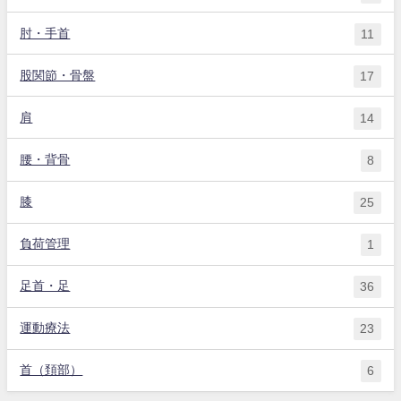
肘・手首
11
股関節・骨盤
17
肩
14
腰・背骨
8
膝
25
負荷管理
1
足首・足
36
運動療法
23
首（頚部）
6