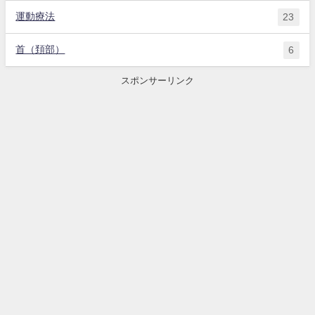
運動療法
23
首（頚部）
6
スポンサーリンク