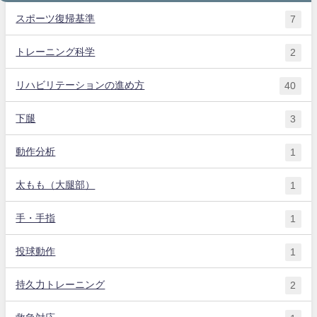
スポーツ復帰基準
7
トレーニング科学
2
リハビリテーションの進め方
40
下腿
3
動作分析
1
太もも（大腿部）
1
手・手指
1
投球動作
1
持久力トレーニング
2