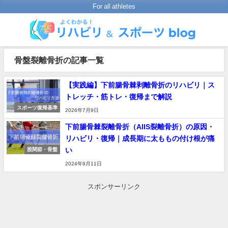
For all athletes
骨盤裂離骨折の記事一覧
【実践編】下前腸骨棘剥離骨折のリハビリ｜ス
トレッチ・筋トレ・復帰まで解説
スポーツ復帰基準
2026年7月9日
下前腸骨棘裂離骨折（AIIS裂離骨折）の原因・
リハビリ・復帰｜成長期に太ももの付け根が痛
い
股関節・骨盤
2024年9月11日
スポンサーリンク