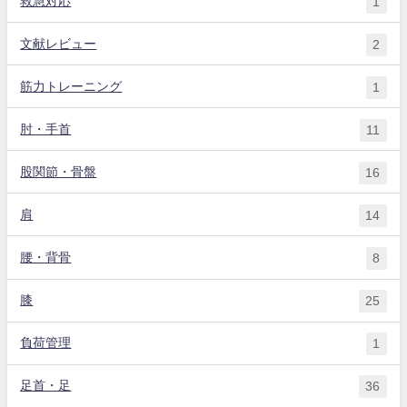
救急対応
1
文献レビュー
2
筋力トレーニング
1
肘・手首
11
股関節・骨盤
16
肩
14
腰・背骨
8
膝
25
負荷管理
1
足首・足
36