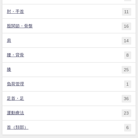
肘・手首
11
股関節・骨盤
16
肩
14
腰・背骨
8
膝
25
負荷管理
1
足首・足
36
運動療法
23
首（頚部）
6