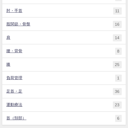
肘・手首
11
股関節・骨盤
16
肩
14
腰・背骨
8
膝
25
負荷管理
1
足首・足
36
運動療法
23
首（頚部）
6