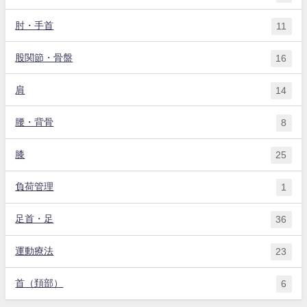
肘・手首
11
股関節・骨盤
16
肩
14
腰・背骨
8
膝
25
負荷管理
1
足首・足
36
運動療法
23
首（頚部）
6