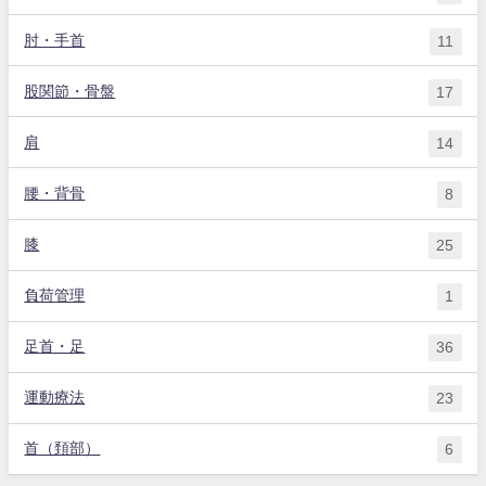
肘・手首
11
股関節・骨盤
17
肩
14
腰・背骨
8
膝
25
負荷管理
1
足首・足
36
運動療法
23
首（頚部）
6