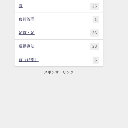
膝
25
負荷管理
1
足首・足
36
運動療法
23
首（頚部）
6
スポンサーリンク