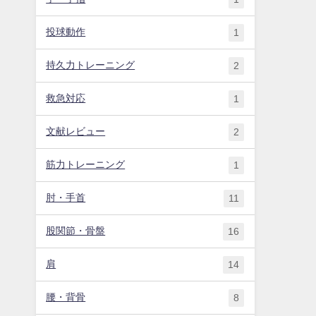
投球動作
1
持久力トレーニング
2
救急対応
1
文献レビュー
2
筋力トレーニング
1
肘・手首
11
股関節・骨盤
16
肩
14
腰・背骨
8