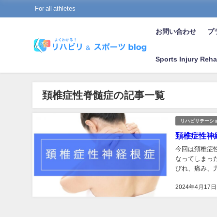
For all athletes
お問い合わせ
プラ
Sports Injury Reha
頚椎症性脊髄症の記事一覧
リハビリテーシ
頚椎症性神
今回は頚椎症性神経根
なってしまっ
びれ、痛み、
て、手...
2024年4月17日