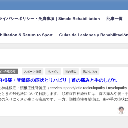
イバシーポリシー・免責事項｜Simple Rehabilitation
記事一覧
bilitation & Return to Sport
Guías de Lesiones y Rehabilitació
スポーツ復帰
リハビリ
首の痛み
腕のしびれ
ョンの進め方
経根症・脊髄症の症状とリハビリ｜首の痛みと手のしびれ
症・頚椎症性脊髄症（cervical spondylotic radiculopathy / myelopath
たときの対処法について解説します。 頚椎症性神経根症は、首の痛みや腕・
力の入りにくさが生じる疾患です。 一方、頚椎症性脊髄症は、腕や手の症状