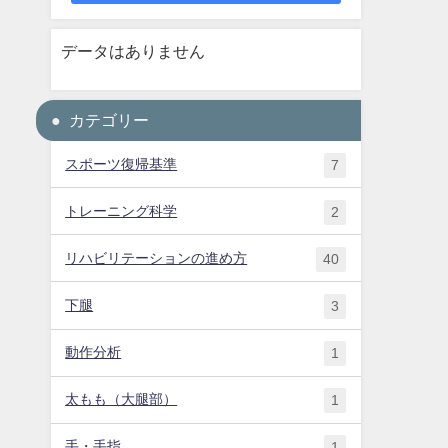
データはありません
カテゴリー
スポーツ復帰基準
7
トレーニング科学
2
リハビリテーションの進め方
40
下腿
3
動作分析
1
太もも（大腿部）
1
手・手指
1