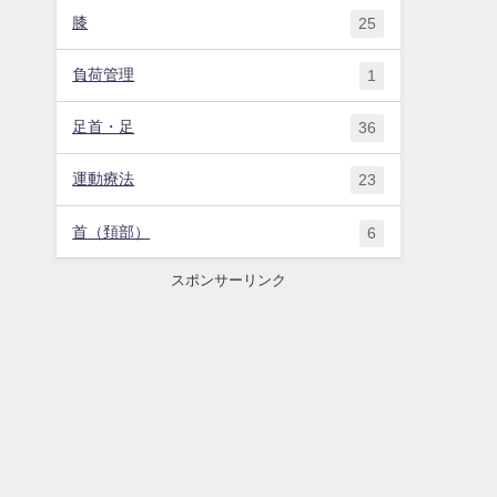
膝
25
負荷管理
1
足首・足
36
運動療法
23
首（頚部）
6
スポンサーリンク