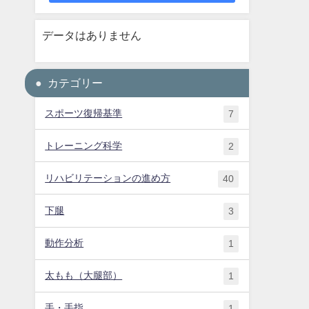
データはありません
カテゴリー
スポーツ復帰基準
7
トレーニング科学
2
リハビリテーションの進め方
40
下腿
3
動作分析
1
太もも（大腿部）
1
手・手指
1