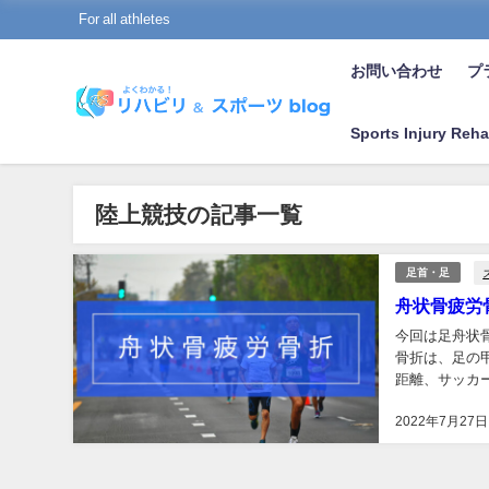
For all athletes
お問い合わせ
プラ
Sports Injury Reha
陸上競技の記事一覧
足首・足
舟状骨疲労
今回は足舟状骨疲
骨折は、足の
距離、サッカ
ることがありま
2022年7月27日