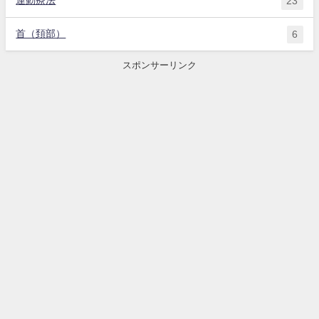
運動療法
23
首（頚部）
6
スポンサーリンク