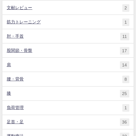
文献レビュー
2
筋力トレーニング
1
肘・手首
11
股関節・骨盤
17
肩
14
腰・背骨
8
膝
25
負荷管理
1
足首・足
36