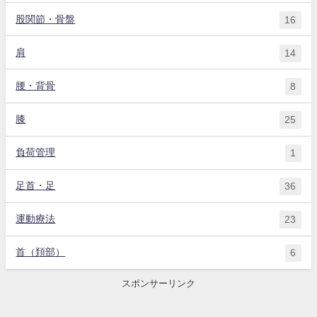
股関節・骨盤
16
肩
14
腰・背骨
8
膝
25
負荷管理
1
足首・足
36
運動療法
23
首（頚部）
6
スポンサーリンク