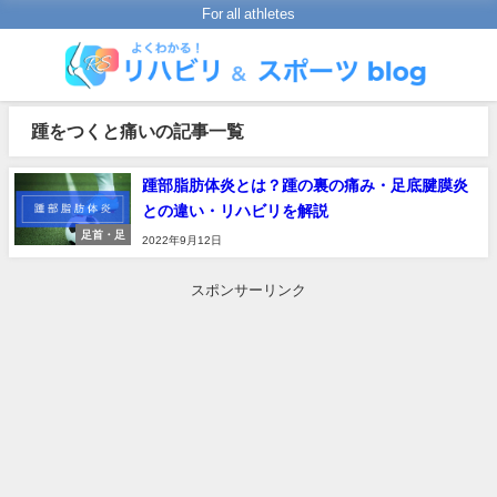
For all athletes
踵をつくと痛いの記事一覧
踵部脂肪体炎とは？踵の裏の痛み・足底腱膜炎
との違い・リハビリを解説
足首・足
2022年9月12日
スポンサーリンク