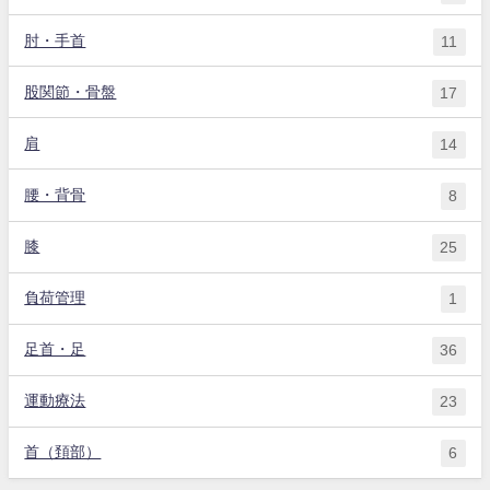
肘・手首
11
股関節・骨盤
17
肩
14
腰・背骨
8
膝
25
負荷管理
1
足首・足
36
運動療法
23
首（頚部）
6