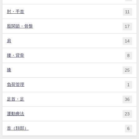
肘・手首
11
股関節・骨盤
17
肩
14
腰・背骨
8
膝
25
負荷管理
1
足首・足
36
運動療法
23
首（頚部）
6