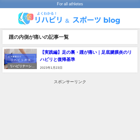
For all athletes
踵の内側が痛いの記事一覧
【実践編】足の裏・踵が痛い｜足底腱膜炎のリ
ハビリと復帰基準
リハビリテーショ
2023年1月23日
ンの進め方
スポンサーリンク