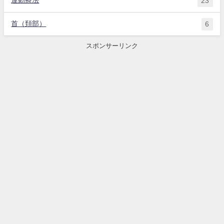
運動療法
23
首（頚部）
6
スポンサーリンク