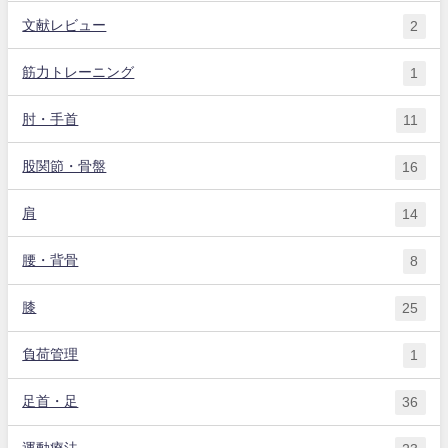
文献レビュー
2
筋力トレーニング
1
肘・手首
11
股関節・骨盤
16
肩
14
腰・背骨
8
膝
25
負荷管理
1
足首・足
36