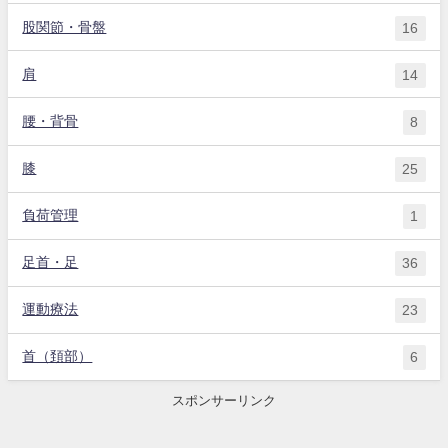
股関節・骨盤
16
肩
14
腰・背骨
8
膝
25
負荷管理
1
足首・足
36
運動療法
23
首（頚部）
6
スポンサーリンク