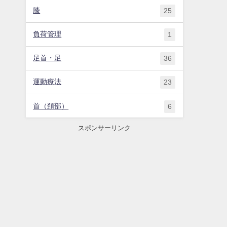
膝
25
負荷管理
1
足首・足
36
運動療法
23
首（頚部）
6
スポンサーリンク