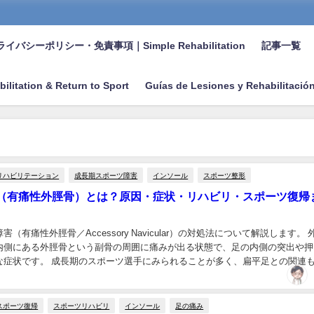
イバシーポリシー・免責事項｜Simple Rehabilitation
記事一覧
bilitation & Return to Sport
Guías de Lesiones y Rehabilitació
リハビリテーション
成長期スポーツ障害
インソール
スポーツ整形
（有痛性外脛骨）とは？原因・症状・リハビリ・スポーツ復帰
（有痛性外脛骨／Accessory Navicular）の対処法について解説します。 
内側にある外脛骨という副骨の周囲に痛みが出る状態で、足の内側の突出や押
な症状です。 成長期のスポーツ選手にみられることが多く、扁平足との関連
1］。 足の内側の痛み全...
スポーツ復帰
スポーツリハビリ
インソール
足の痛み