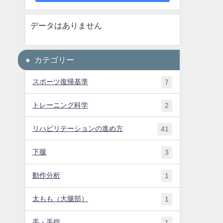
データはありません
カテゴリー
スポーツ復帰基準
7
トレーニング科学
2
リハビリテーションの進め方
41
下腿
3
動作分析
1
太もも（大腿部）
1
手・手指
1