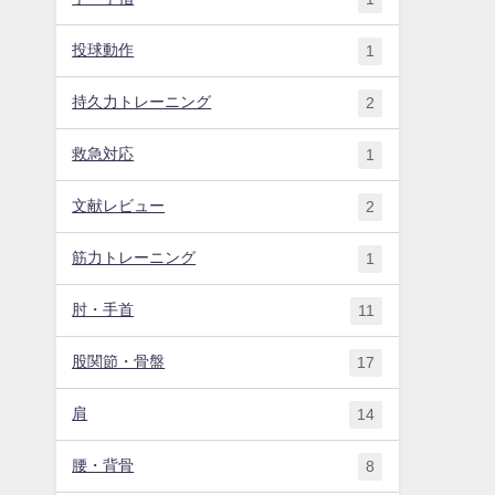
投球動作
1
持久力トレーニング
2
救急対応
1
文献レビュー
2
筋力トレーニング
1
肘・手首
11
股関節・骨盤
17
肩
14
腰・背骨
8