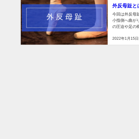
外反母趾と
今回は外反母趾（
小指側へ曲が
の圧迫や足の
活での歩行時の
2022年1月15日