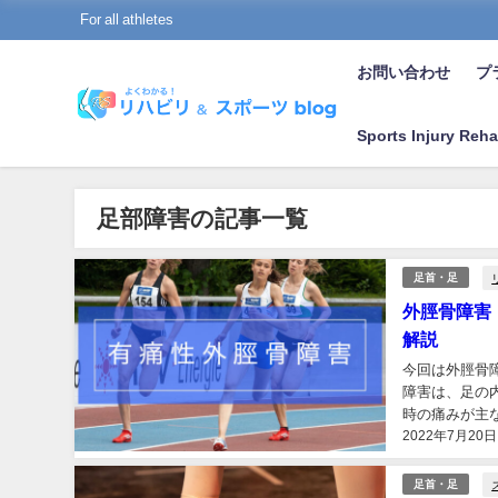
For all athletes
お問い合わせ
プラ
Sports Injury Reha
足部障害の記事一覧
足首・足
外脛骨障害
解説
今回は外脛骨障害
障害は、足の
時の痛みが主
2022年7月20日
されています［
足首・足