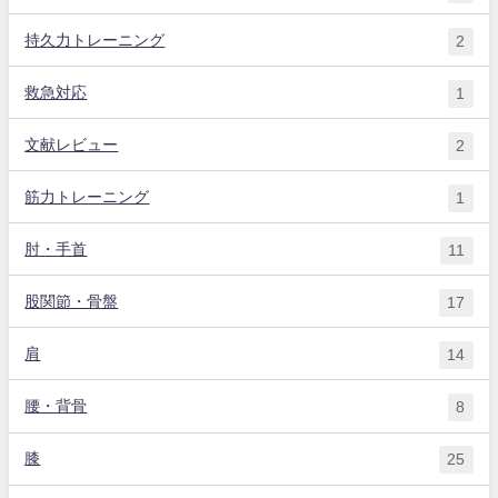
持久力トレーニング
2
救急対応
1
文献レビュー
2
筋力トレーニング
1
肘・手首
11
股関節・骨盤
17
肩
14
腰・背骨
8
膝
25