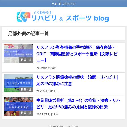
For all athletes
足部外傷の記事一覧
リスフラン靭帯損傷の手術適応｜保存療法・
ORIF・関節固定術とスポーツ復帰【文献レビ
ュー】
足首・足
2026年6月24日
リスフラン関節捻挫の症状・治療・リハビリ｜
足の甲の痛みに注意
足首・足
2023年10月11日
中足骨疲労骨折（第2〜4）の症状・治療・リハ
ビリ｜足の甲の痛みの原因と復帰の目安
足首・足
2022年12月18日