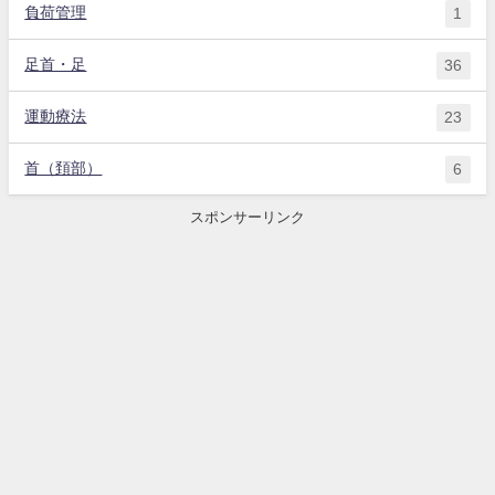
負荷管理
1
足首・足
36
運動療法
23
首（頚部）
6
スポンサーリンク