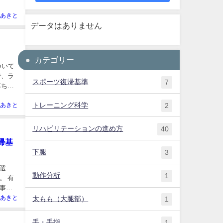
あきと
データはありません
カテゴリー
について
で、ラ
スポーツ復帰基準
7
落ち着
トレーニング科学
あきと
2
リハビリテーションの進め方
40
帰基
下腿
3
選
動作分析
1
。 有
事を
あきと
太もも（大腿部）
1
手・手指
1