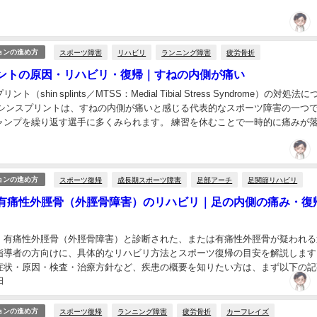
た、「足首・足の痛み全体」について知りたい方は...
スポーツ障害
リハビリ
ランニング障害
疲労骨折
ョンの進め方
ントの原因・リハビリ・復帰｜すねの内側が痛い
（shin splints／MTSS：Medial Tibial Stress Syndrome）の対処法
 シンスプリントは、すねの内側が痛いと感じる代表的なスポーツ障害の一つ
ャンプを繰り返す選手に多くみられます。 練習を休むことで一時的に痛みが
スポーツ復帰
成長期スポーツ障害
足部アーチ
足関節リハビリ
ョンの進め方
有痛性外脛骨（外脛骨障害）のリハビリ｜足の内側の痛み・復
、有痛性外脛骨（外脛骨障害）と診断された、または有痛性外脛骨が疑われる
指導者の方向けに、具体的なリハビリ方法とスポーツ復帰の目安を解説します
症状・原因・検査・治療方針など、疾患の概要を知りたい方は、まず以下の記
日
。 また、「足首・足の痛み全体」について知りたい...
スポーツ復帰
ランニング障害
疲労骨折
カーフレイズ
ョンの進め方