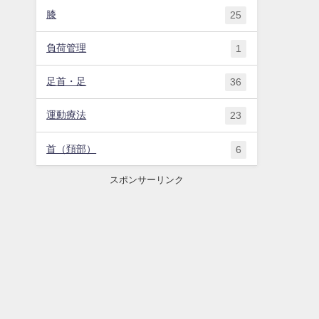
膝
25
負荷管理
1
足首・足
36
運動療法
23
首（頚部）
6
スポンサーリンク