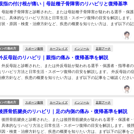
親指の付け根が痛い｜母趾種子骨障害のリハビリと復帰基準
、母趾種子骨障害と診断された、または母趾種子骨障害が疑われる選手・保護
けに、具体的なリハビリ方法と日常生活・スポーツ復帰の目安を解説します。
症状・原因・検査・治療方針など、疾患の概要を知りたい方は、まず以下の記
。 また、「足首・足の痛み全体」について知りた...
スポーツ復帰
カーフレイズ
インソール
足部アーチ
ョンの進め方
外反母趾のリハビリ｜親指の痛み・復帰基準を解説
、外反母趾と診断された、または外反母趾が疑われる選手・保護者・指導者の
なリハビリ方法と日常生活・スポーツ復帰の目安を解説します。 外反母趾の
治療方針など、疾患の概要を知りたい方は、まず以下の記事をご確認ください
の痛み全体」について知りたい方は、以下の記事...
スポーツ復帰
カーフレイズ
インソール
足部アーチ
ョンの進め方
後脛骨筋腱炎のリハビリ｜足の内側の痛み・復帰基準を解説
、後脛骨筋腱炎と診断された、または後脛骨筋腱炎が疑われる選手・保護者・
、具体的なリハビリ方法と日常生活・スポーツ復帰の目安を解説します。 後
原因・検査・治療方針など、疾患の概要を知りたい方は、まず以下の記事をご