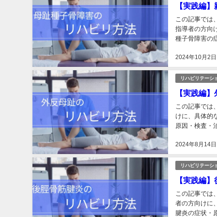
【実践編】
この記事では
指導者の方向
種子骨障害の
ご確認ください
2024年10月2日
リハビリテーシ
【実践編】
この記事では
けに、具体的
原因・検査・
た、「足首・足
2024年8月14日
リハビリテーシ
【実践編】
この記事では
者の方向けに
腱炎の症状・