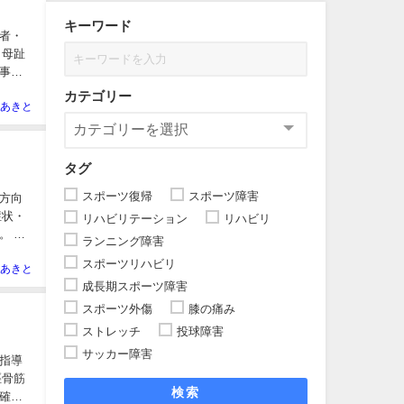
キーワード
者・
 母趾
事を
カテゴリー
あきと
タグ
スポーツ復帰
スポーツ障害
方向
症状・
リハビリテーション
リハビリ
。 ま
ランニング障害
スポーツリハビリ
あきと
成長期スポーツ障害
スポーツ外傷
膝の痛み
ストレッチ
投球障害
サッカー障害
指導
脛骨筋
検索
確認