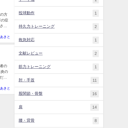
投球動作
1
者の方
折の症
さ
持久力トレーニング
2
あきと
救急対応
1
文献レビュー
2
者の
筋力トレーニング
1
膜炎の
ださ
肘・手首
11
あきと
股関節・骨盤
16
肩
14
腰・背骨
8