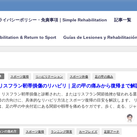
イバシーポリシー・免責事項｜Simple Rehabilitation
記事一覧
bilitation & Return to Sport
Guías de Lesiones y Rehabilitació
スポーツ復帰
リハビリテーション
スポーツ外傷
足の甲の痛み
準
リスフラン靭帯損傷のリハビリ｜足の甲の痛みから復帰まで解
、リスフラン靭帯損傷と診断された、またはリスフラン関節捻挫が疑われる選
者の方向けに、具体的なリハビリ方法とスポーツ復帰の目安を解説します。 
は、足の甲の中央付近にある関節や靱帯を痛めるケガです。歩く、走る、ジャ
などの動作で足の甲に痛みが出やすく、重症例では...
スポーツ復帰
ランニング障害
カーフレイズ
足部アーチ
ョンの進め方