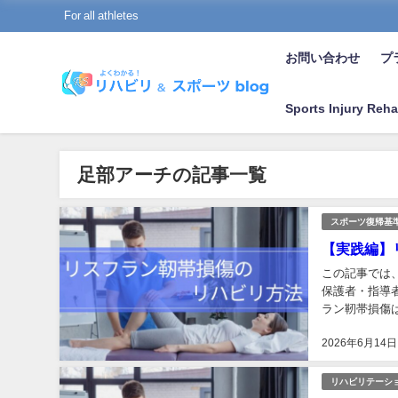
For all athletes
お問い合わせ
プラ
Sports Injury Reha
足部アーチの記事一覧
スポーツ復帰基
【実践編】
この記事では
保護者・指導
ラン靭帯損傷
する、切り返す
2026年6月14日
リハビリテーシ