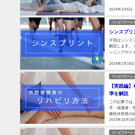
ください。 ま
2024年3月6日
リハビリテーシ
シンスプリ
今回はシンスプリント
解説します。
ンニングやジ
いても、原...
2024年2月16日
リハビリテーシ
【実践編】
準を解説
この記事では
手・保護者・
痛性外脛骨の
2023年10月18
ご確認ください
リハビリテーシ