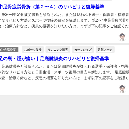
中足骨疲労骨折（第２〜４）のリハビリと復帰基準
、第2〜4中足骨疲労骨折と診断された、または疑われる選手・保護者・指導
的なリハビリ方法とスポーツ復帰の目安を解説します。 第2〜4中足骨疲労骨
査・治療方針など、疾患の概要を知りたい方は、まず以下の記事をご確認くだ
の痛み全体について知りたい方は、以下の記事も...
スポーツ復帰
ランニング障害
カーフレイズ
足部アーチ
ョンの進め方
足の裏・踵が痛い｜足底腱膜炎のリハビリと復帰基準
、足底腱膜炎と診断された、または足底腱膜炎が疑われる選手・保護者・指導
体的なリハビリ方法と日常生活・スポーツ復帰の目安を解説します。 足底腱
検査・治療方針など、疾患の概要を知りたい方は、まず以下の記事をご確認く
足首・足の痛み全体」について知りたい方は、以下...