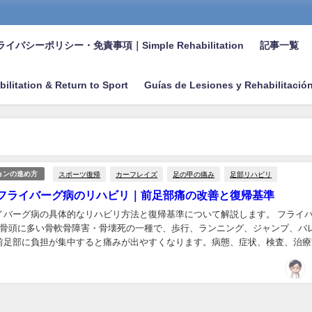
イバシーポリシー・免責事項｜Simple Rehabilitation
記事一覧
bilitation & Return to Sport
Guías de Lesiones y Rehabilitació
スポーツ復帰
カーフレイズ
足の甲の痛み
足部リハビリ
ョンの進め方
フライバーグ病のリハビリ｜前足部痛の改善と復帰基準
イバーグ病の具体的なリハビリ方法と復帰基準について解説します。 フライ
足骨頭に多い骨軟骨障害・骨壊死の一種で、歩行、ランニング、ジャンプ、バ
前足部に負担が集中すると痛みが出やすくなります。病態、症状、検査、治療
りたい方は、まずこちらの記事をご確認ください...