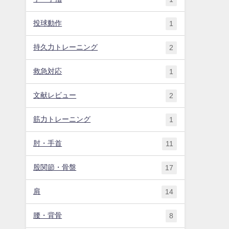
投球動作
1
持久力トレーニング
2
救急対応
1
文献レビュー
2
筋力トレーニング
1
肘・手首
11
股関節・骨盤
17
肩
14
腰・背骨
8