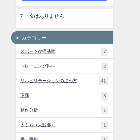
データはありません
カテゴリー
スポーツ復帰基準
7
トレーニング科学
2
リハビリテーションの進め方
41
下腿
3
動作分析
1
太もも（大腿部）
1
手・手指
1