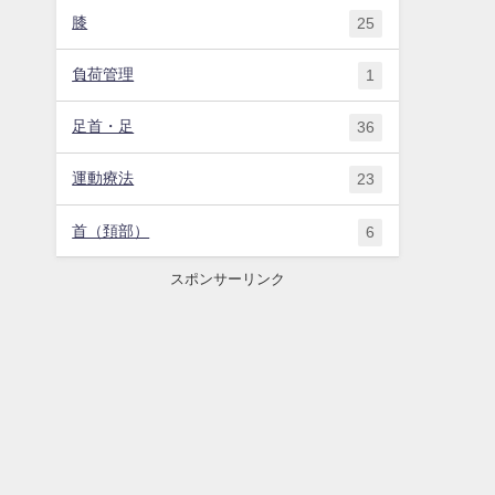
膝
25
負荷管理
1
足首・足
36
運動療法
23
首（頚部）
6
スポンサーリンク