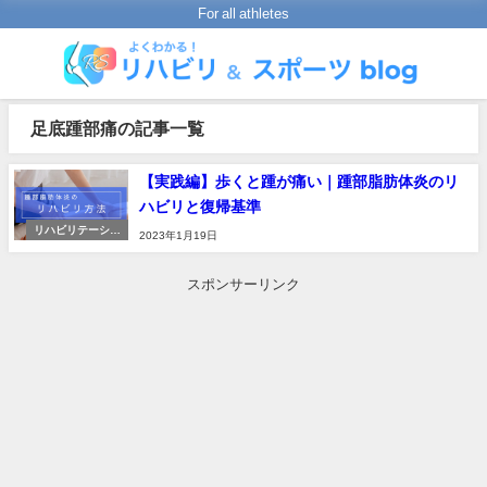
For all athletes
足底踵部痛の記事一覧
【実践編】歩くと踵が痛い｜踵部脂肪体炎のリ
ハビリと復帰基準
リハビリテーショ
2023年1月19日
ンの進め方
スポンサーリンク