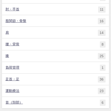
肘・手首
11
股関節・骨盤
16
肩
14
腰・背骨
8
膝
25
負荷管理
1
足首・足
36
運動療法
23
首（頚部）
6