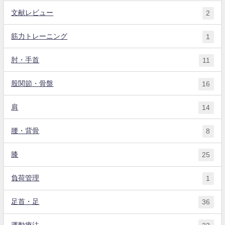
文献レビュー
2
筋力トレーニング
1
肘・手首
11
股関節・骨盤
16
肩
14
腰・背骨
8
膝
25
負荷管理
1
足首・足
36