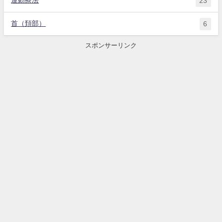
運動療法
23
首（頚部）
6
スポンサーリンク