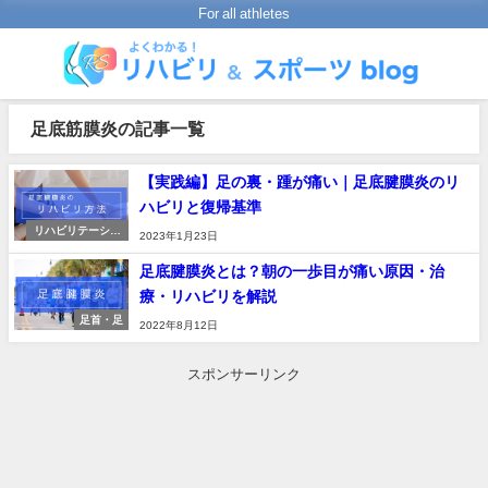
For all athletes
足底筋膜炎の記事一覧
【実践編】足の裏・踵が痛い｜足底腱膜炎のリ
ハビリと復帰基準
リハビリテーショ
2023年1月23日
ンの進め方
足底腱膜炎とは？朝の一歩目が痛い原因・治
療・リハビリを解説
足首・足
2022年8月12日
スポンサーリンク