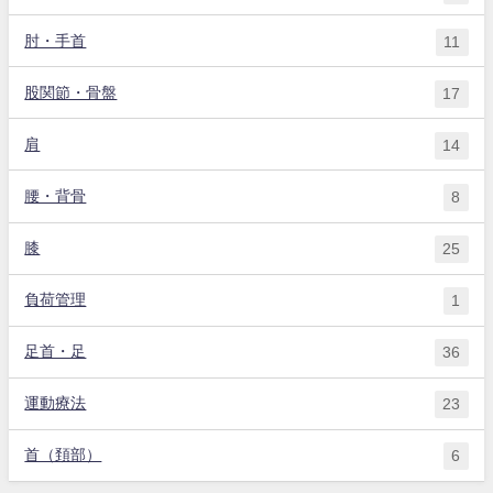
肘・手首
11
股関節・骨盤
17
肩
14
腰・背骨
8
膝
25
負荷管理
1
足首・足
36
運動療法
23
首（頚部）
6