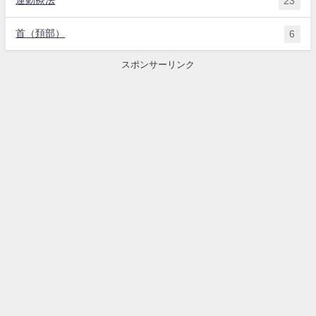
運動療法
23
首（頚部）
6
スポンサーリンク