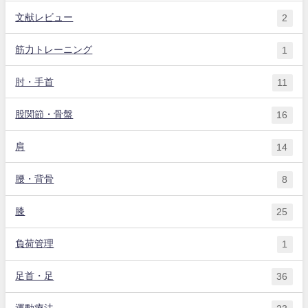
文献レビュー
2
筋力トレーニング
1
肘・手首
11
股関節・骨盤
16
肩
14
腰・背骨
8
膝
25
負荷管理
1
足首・足
36