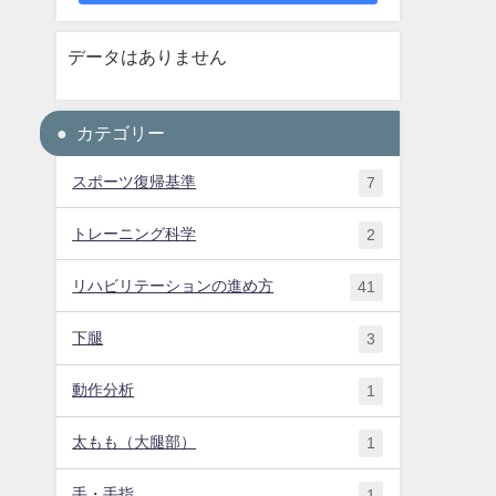
データはありません
カテゴリー
スポーツ復帰基準
7
トレーニング科学
2
リハビリテーションの進め方
41
下腿
3
動作分析
1
太もも（大腿部）
1
手・手指
1