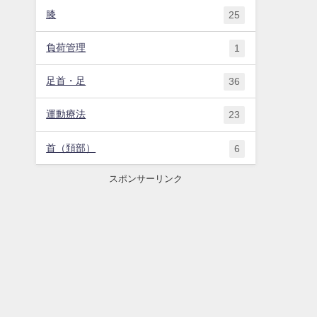
膝
25
負荷管理
1
足首・足
36
運動療法
23
首（頚部）
6
スポンサーリンク