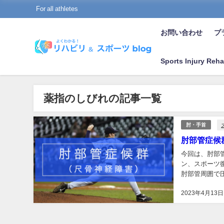
For all athletes
お問い合わせ
プラ
Sports Injury Reha
薬指のしびれの記事一覧
肘・手首
肘部管症候
今回は、肘部
ン、スポーツ
肘部管周囲で
す。 野球など
2023年4月13日