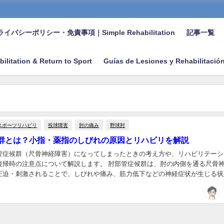
イバシーポリシー・免責事項｜Simple Rehabilitation
記事一覧
bilitation & Return to Sport
Guías de Lesiones y Rehabilitació
スポーツリハビリ
投球障害
肘の痛み
野球肘
群とは？小指・薬指のしびれの原因とリハビリを解説
管症候群（尺骨神経障害）になってしまったときの考え方や、リハビリテーシ
復帰時の注意点について解説します。 肘部管症候群は、肘の内側を通る尺骨
圧迫・刺激されることで、しびれや痛み、筋力低下などの神経症状が生じる状
の投球・投擲競技でもみられることがあり、症状を抱...