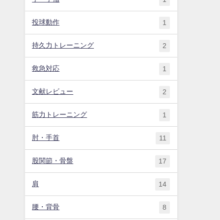
投球動作
1
持久力トレーニング
2
救急対応
1
文献レビュー
2
筋力トレーニング
1
肘・手首
11
股関節・骨盤
17
肩
14
腰・背骨
8