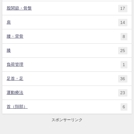
股関節・骨盤
17
肩
14
腰・背骨
8
膝
25
負荷管理
1
足首・足
36
運動療法
23
首（頚部）
6
スポンサーリンク