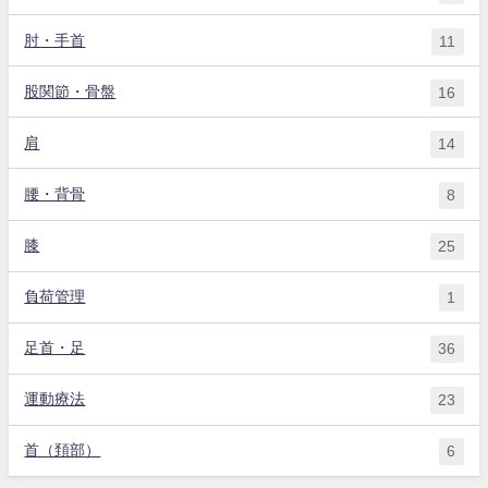
肘・手首
11
股関節・骨盤
16
肩
14
腰・背骨
8
膝
25
負荷管理
1
足首・足
36
運動療法
23
首（頚部）
6