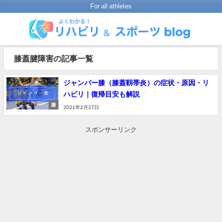
For all athletes
膝蓋腱障害の記事一覧
ジャンパー膝（膝蓋靱帯炎）の症状・原因・リ
ハビリ｜復帰目安も解説
膝
2021年2月27日
スポンサーリンク