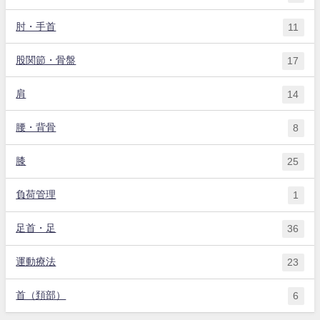
肘・手首
11
股関節・骨盤
17
肩
14
腰・背骨
8
膝
25
負荷管理
1
足首・足
36
運動療法
23
首（頚部）
6