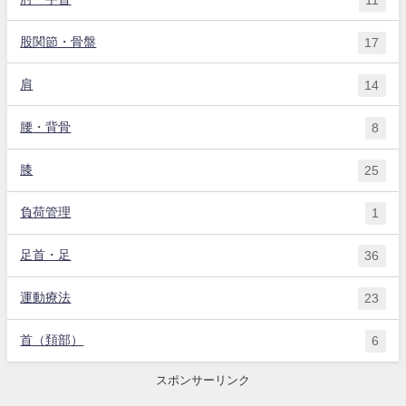
股関節・骨盤
17
肩
14
腰・背骨
8
膝
25
負荷管理
1
足首・足
36
運動療法
23
首（頚部）
6
スポンサーリンク