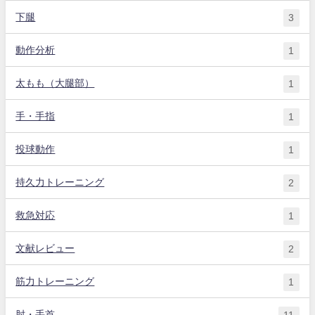
下腿
3
動作分析
1
太もも（大腿部）
1
手・手指
1
投球動作
1
持久力トレーニング
2
救急対応
1
文献レビュー
2
筋力トレーニング
1
肘・手首
11