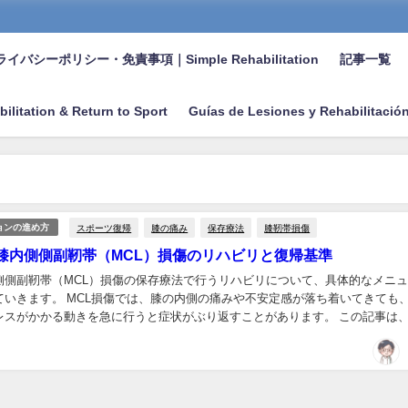
イバシーポリシー・免責事項｜Simple Rehabilitation
記事一覧
bilitation & Return to Sport
Guías de Lesiones y Rehabilitació
スポーツ復帰
膝の痛み
保存療法
膝靭帯損傷
ョンの進め方
膝内側側副靭帯（MCL）損傷のリハビリと復帰基準
側側副靭帯（MCL）損傷の保存療法で行うリハビリについて、具体的なメニ
ていきます。 MCL損傷では、膝の内側の痛みや不安定感が落ち着いてきても
レスがかかる動きを急に行うと症状がぶり返すことがあります。 この記事は
疑われている、または診断された方に向けた...