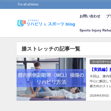
For all athletes
お問い合わせ
プラ
Sports Injury Reha
膝ストレッチの記事一覧
リハビリテーシ
【実践編】
今回は、膝内
中心に解説し
横方向のスト
にMCL損傷が
2026年6月6日