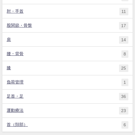
肘・手首
11
股関節・骨盤
17
肩
14
腰・背骨
8
膝
25
負荷管理
1
足首・足
36
運動療法
23
首（頚部）
6