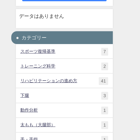
データはありません
カテゴリー
スポーツ復帰基準
7
トレーニング科学
2
リハビリテーションの進め方
41
下腿
3
動作分析
1
太もも（大腿部）
1
手・手指
1