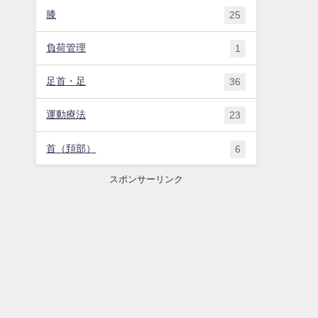
膝
25
負荷管理
1
足首・足
36
運動療法
23
首（頚部）
6
スポンサーリンク