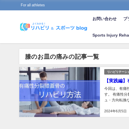
For all athletes
お問い合わせ
プラ
Sports Injury Reha
膝のお皿の痛みの記事一覧
リハビリテーシ
【実践編】
今回は、有痛
す。 有痛性
ュ・方向転換
疑われている、
2024年6月5日