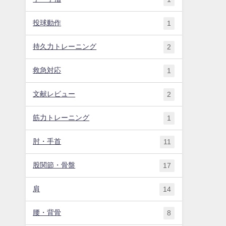
投球動作
1
持久力トレーニング
2
救急対応
1
文献レビュー
2
筋力トレーニング
1
肘・手首
11
股関節・骨盤
17
肩
14
腰・背骨
8