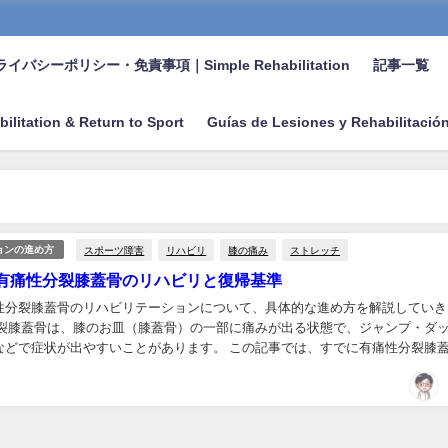
イバシーポリシー・免責事項｜Simple Rehabilitation
記事一覧
bilitation & Return to Sport
Guías de Lesiones y Rehabilitació
スポーツ障害
リハビリ
膝の痛み
ストレッチ
ョンの進め方
有痛性分裂膝蓋骨のリハビリと復帰基準
性分裂膝蓋骨のリハビリテーションについて、具体的な進め方を解説していき
分裂膝蓋骨は、膝のお皿（膝蓋骨）の一部に痛みが出る状態で、ジャンプ・ダ
などで症状が出やすいことがあります。 この記事では、すでに有痛性分裂膝
または診断された選手・保護者・指導者に向けて、痛...