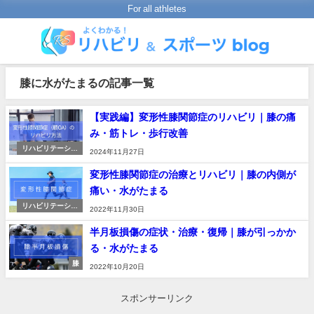
For all athletes
膝に水がたまるの記事一覧
【実践編】変形性膝関節症のリハビリ｜膝の痛
み・筋トレ・歩行改善
リハビリテーショ
2024年11月27日
ンの進め方
変形性膝関節症の治療とリハビリ｜膝の内側が
痛い・水がたまる
リハビリテーショ
2022年11月30日
ンの進め方
半月板損傷の症状・治療・復帰｜膝が引っかか
る・水がたまる
膝
2022年10月20日
スポンサーリンク