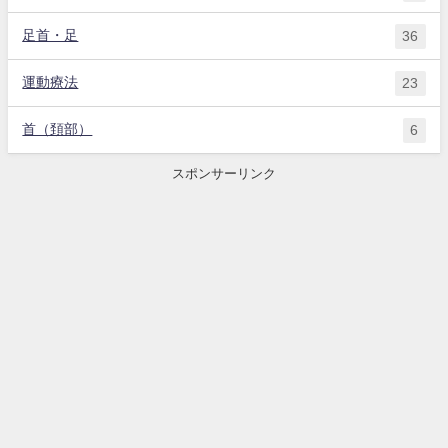
足首・足
36
運動療法
23
首（頚部）
6
スポンサーリンク