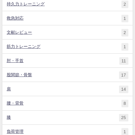
持久力トレーニング
2
救急対応
1
文献レビュー
2
筋力トレーニング
1
肘・手首
11
股関節・骨盤
17
肩
14
腰・背骨
8
膝
25
負荷管理
1