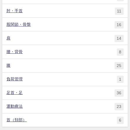
肘・手首
11
股関節・骨盤
16
肩
14
腰・背骨
8
膝
25
負荷管理
1
足首・足
36
運動療法
23
首（頚部）
6