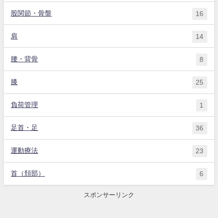
股関節・骨盤
16
肩
14
腰・背骨
8
膝
25
負荷管理
1
足首・足
36
運動療法
23
首（頚部）
6
スポンサーリンク