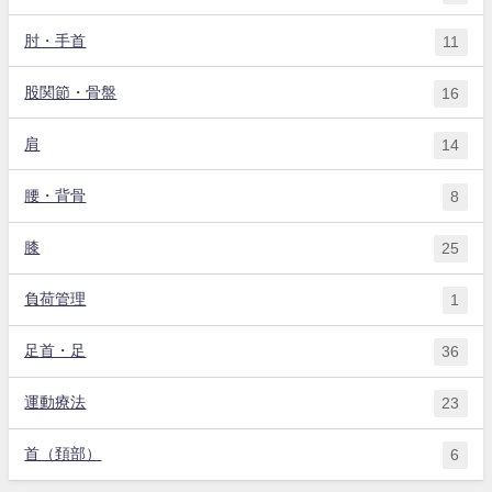
肘・手首
11
股関節・骨盤
16
肩
14
腰・背骨
8
膝
25
負荷管理
1
足首・足
36
運動療法
23
首（頚部）
6