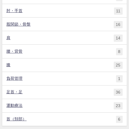
肘・手首
11
股関節・骨盤
16
肩
14
腰・背骨
8
膝
25
負荷管理
1
足首・足
36
運動療法
23
首（頚部）
6