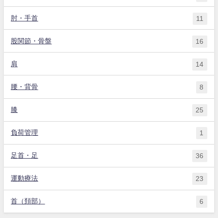
肘・手首
11
股関節・骨盤
16
肩
14
腰・背骨
8
膝
25
負荷管理
1
足首・足
36
運動療法
23
首（頚部）
6