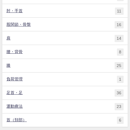
肘・手首
11
股関節・骨盤
16
肩
14
腰・背骨
8
膝
25
負荷管理
1
足首・足
36
運動療法
23
首（頚部）
6