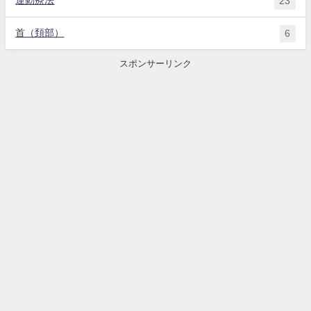
運動療法
23
首（頚部）
6
スポンサーリンク