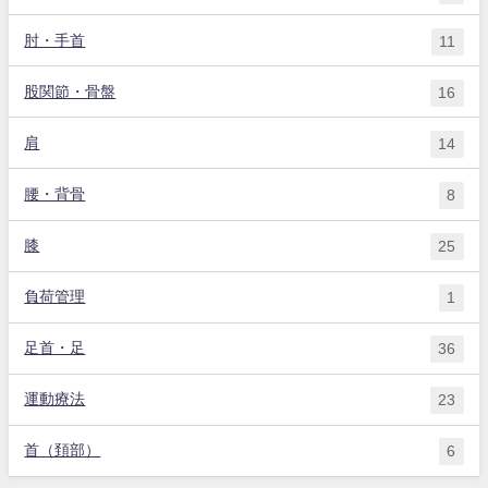
肘・手首
11
股関節・骨盤
16
肩
14
腰・背骨
8
膝
25
負荷管理
1
足首・足
36
運動療法
23
首（頚部）
6