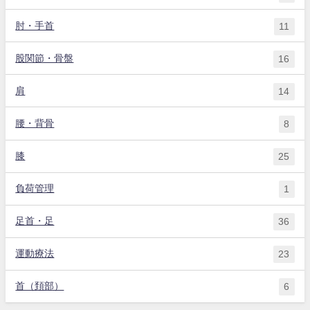
肘・手首
11
股関節・骨盤
16
肩
14
腰・背骨
8
膝
25
負荷管理
1
足首・足
36
運動療法
23
首（頚部）
6