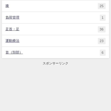
膝
25
負荷管理
1
足首・足
36
運動療法
23
首（頚部）
6
スポンサーリンク