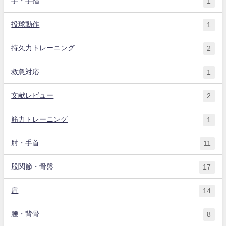
手・手指
1
投球動作
1
持久力トレーニング
2
救急対応
1
文献レビュー
2
筋力トレーニング
1
肘・手首
11
股関節・骨盤
17
肩
14
腰・背骨
8