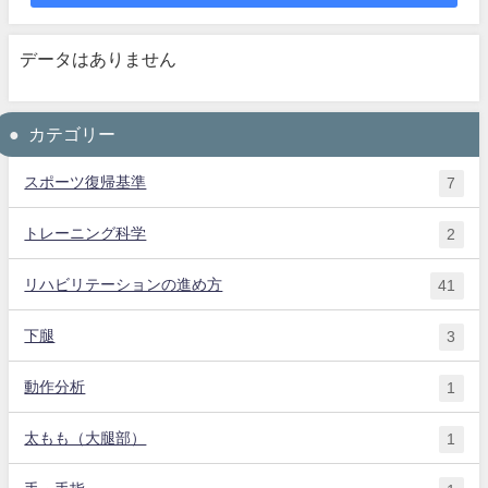
データはありません
カテゴリー
スポーツ復帰基準
7
トレーニング科学
2
リハビリテーションの進め方
41
下腿
3
動作分析
1
太もも（大腿部）
1