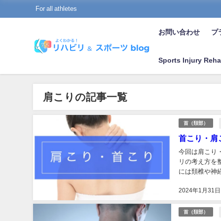
For all athletes
お問い合わせ
プラ
Sports Injury Reha
肩こりの記事一覧
首（頚部）
首こり・肩
今回は肩こり
リの考え方を
には頚椎や神
対処法だけでな
2024年1月31日
首（頚部）