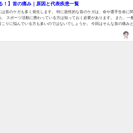
る！】首の痛み｜原因と代表疾患一覧
には首のケガも多く発生します。 特に急性的な首のケガは、命や選手生命に
め、 スポーツ活動に携わっている方は知っておく必要があります。 また、一
首こりに悩んでいる方も多いのではないでしょうか。 今回はそんな首の痛み
を整理していきたいと思います！ あきと スポーツ現場...