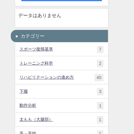
データはありません
カテゴリー
スポーツ復帰基準
7
トレーニング科学
2
リハビリテーションの進め方
40
下腿
3
動作分析
1
太もも（大腿部）
1
手・手指
1