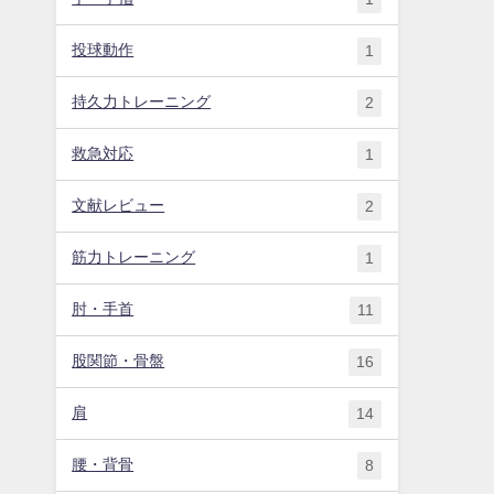
投球動作
1
持久力トレーニング
2
救急対応
1
文献レビュー
2
筋力トレーニング
1
肘・手首
11
股関節・骨盤
16
肩
14
腰・背骨
8