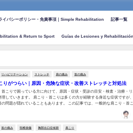
イバシーポリシー・免責事項｜Simple Rehabilitation
記事一覧
bilitation & Return to Sport
Guías de Lesiones y Rehabilitació
リハビリテーション
ストレッチ
肩の痛み
首の痛み
こりがつらい｜原因・危険な症状・改善ストレッチと対処法
・首こりで困っている方に向けて、原因・症状・受診の目安・検査・治療・リ
整理していきます。 肩こり・首こりは多くの方が経験する身近な症状ですが
経の問題が隠れていることもあります。 この記事では、一般的な肩こり・首
く、病院を受診した方がよいサインも含めてわか...
首の痛み
頚椎損傷
胸郭出口症候群
肩こり