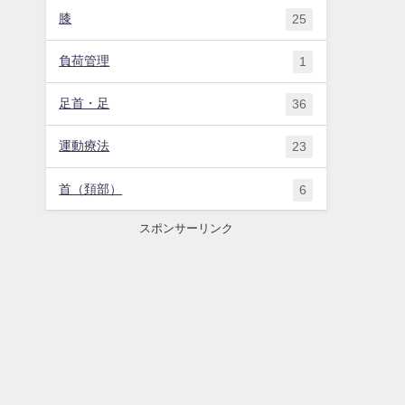
膝
25
負荷管理
1
足首・足
36
運動療法
23
首（頚部）
6
スポンサーリンク