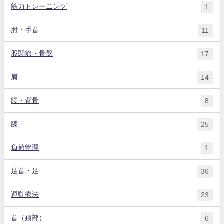
筋力トレーニング
1
肘・手首
11
股関節・骨盤
17
肩
14
腰・背骨
8
膝
25
負荷管理
1
足首・足
36
運動療法
23
首（頚部）
6