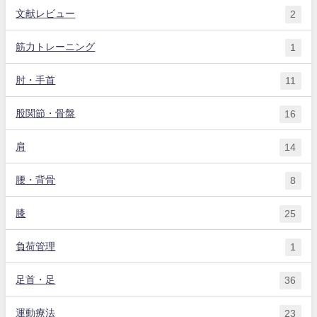
文献レビュー
2
筋力トレーニング
1
肘・手首
11
股関節・骨盤
16
肩
14
腰・背骨
8
膝
25
負荷管理
1
足首・足
36
運動療法
23