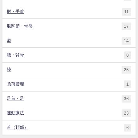
肘・手首
11
股関節・骨盤
17
肩
14
腰・背骨
8
膝
25
負荷管理
1
足首・足
36
運動療法
23
首（頚部）
6