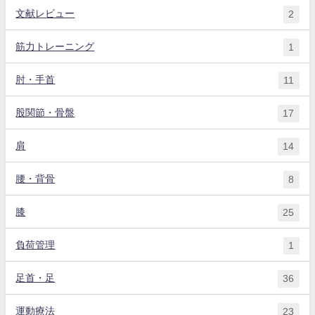
文献レビュー
2
筋力トレーニング
1
肘・手首
11
股関節・骨盤
17
肩
14
腰・背骨
8
膝
25
負荷管理
1
足首・足
36
運動療法
23