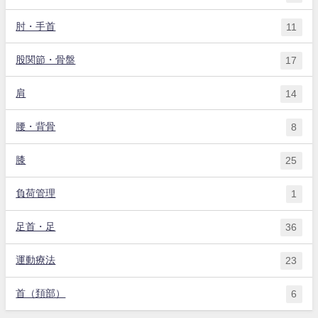
肘・手首
11
股関節・骨盤
17
肩
14
腰・背骨
8
膝
25
負荷管理
1
足首・足
36
運動療法
23
首（頚部）
6